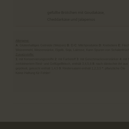
gefüllte Brötchen mit Goudakäse,
Cheddarkäse und Jalapenos
Allergene:
A
: Glutenhaltiges Getreide (Weizen)
B
: Ei
C
: Milchprodukte
D
: Krebstiere
E
: Fisc
Weizenmehl, Weizenstärke, Eigelb, Soja, Laktose, Kann Spuren von Schalenfrüch
Zusatzstoffe:
1
: mit Konservierungsstoffe
2
: mit Farbstoff
3
: mit Geschmacksverstärker
4
: mit
zerkleinertem Rind- und Geflügelfleisch, enthält 3,4,5,6
8
: nach dänischer Art au
gepökelt, gekocht enthält 1,4,5
9
: Rindersalami enthält 1,2,3,5
*
: pflanzliche Öle
Keine Haftung für Fehler!