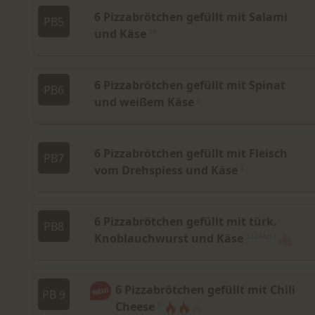
6 Pizzabrötchen gefüllt mit Salami
PB5
und Käse
2,9
6 Pizzabrötchen gefüllt mit Spinat
PB6
und weißem Käse
2
6 Pizzabrötchen gefüllt mit Fleisch
PB7
vom Drehspiess und Käse
2
6 Pizzabrötchen gefüllt mit türk.
PB8
Knoblauchwurst und Käse
1,2,3,4,5,H,J
6 Pizzabrötchen gefüllt mit Chili
PB 9
Cheese
2