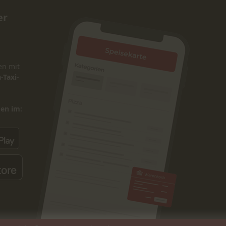
er
en mit
-Taxi-
den im: