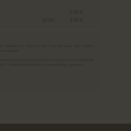
6.00 €
groß
8.50 €
h
F
: Weichtiere
G
: Sellerie
H
: Senf
I
: Soja
20
: Sahne, Milch, Eiweiß,
ten enthalten
 Stabilisatoren
5
: Antioxidationsmittel
6
: Sojaeiweiß
7
: Drehspieß aus
s 93% Truthahnfleischstücken zusammengefügt, zerkleinert,