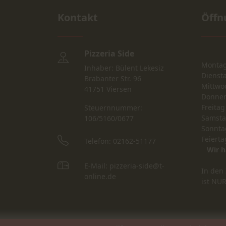
Kontakt
Öffn
Pizzeria Side
Monta
Inhaber: Bülent Lekesiz
Dienst
Brabanter Str. 96
Mittwo
41751 Viersen
Donner
Freitag
Steuernnummer:
Samst
106/5160/0677
Sonnta
Feierta
Telefon: 02162-51177
Wir h
E-Mail: pizzeria-side@t-
In den 
online.de
ist NU